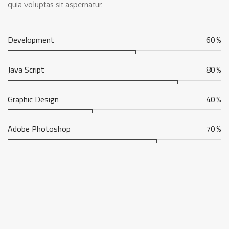
quia voluptas sit aspernatur.
Development
60
%
Java Script
80
%
Graphic Design
40
%
Adobe Photoshop
70
%