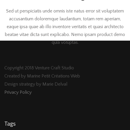
Sed ut perspiciatis unde omnis iste natus error sit voluptatem
accusantium doloremque laudantium, totam rem aperiam,
eaque ipsa quae ab illo inventore veritatis et quasi architecto
beatae vitae dicta sunt explicabo. Nemo ipsam product demo
quia voluptas.
Copyright 2018 Venture Craft Studio
Created by Marine Petit Créations Web
Design strategy by Marie Delval
Privacy Policy
Tags