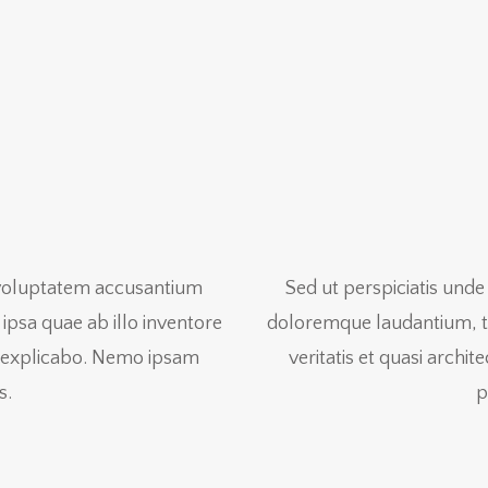
t voluptatem accusantium
Sed ut perspiciatis und
psa quae ab illo inventore
doloremque laudantium, to
unt explicabo. Nemo ipsam
veritatis et quasi archi
s.
p