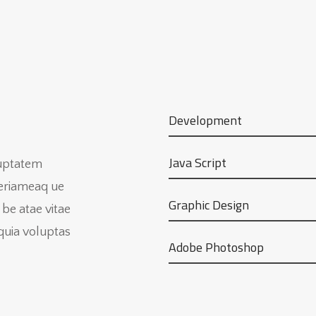
Development
Java Script
luptatem
eriameaq ue
Graphic Design
 be atae vitae
quia voluptas
Adobe Photoshop