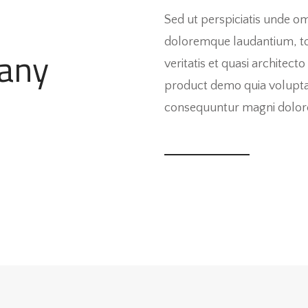
Sed ut perspiciatis unde o
doloremque laudantium, to
any
veritatis et quasi architec
product demo quia voluptas 
consequuntur magni dolores